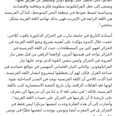
العالم، حتى تحصل على توسع دولي وتسيطر عن طريق لغتها،
وتسعى إلى جعل الفرانكفونية منظومة فكرية وثقافية واقتصادية
وسياسية لبسط نفوذها في منطقة البحر المتوسط، كما أن الفرنسية
هي اللغة الرابعة في الإنترنت فهي بذلك تهاجم اللغة العربية بشكل
متخفي”.
أستاذة التاريخ في جامعة تيارت في الجزائر الدكتورة ياقوت كلاخي،
عقبت خلال الندوة مؤكدة على أهمية تشريح وضع اللغة العربية في
الجزائر لفهم كثير من المصطلحات، حيث أن اللغة الفرنسية في
الجزائر تواجه في هيمنتها أمرين، أولاهما الرفض من قبل بعض تيار
العروبة في الجزائر وليس بنفس القوة الذي يوجد عليها تيار
الفرانكوفوني، والثاني التيار العلماني المهيمن في مواقع حساسة في
صناعة القرار، فكان لهم أن يخططوا لمشروع انتشار اللغة الفرنسية..
كما أكدت كلاخي أن اللغة الفرنسية توجد في المدن الساحلية بقوة
كونها لغة العائلات الراقية، وأن تاريخ الحقبة الاستعمارية كتب باللغة
الفرنسية، قائلة :”هي تبقى لغة لا بد لنا من أن ندرسها كي نتعرف
على تاريخنا لا أن نكرسها في الجزائر على حساب اللغة العربية”،
وأشارت إلى أن هذه الفكرة وجدت لنفسها مرتكزا ليس فقط في
الجزائر بل في المغرب أيضا وتونس، ووجدت لنفسها مَقَرًّا في تونس