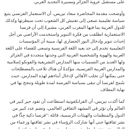
على مستقبل عروبة الجزائر ومسيرة التجديد العربي.
وأوضحت مقدمة المحاضرة سعاد تيريس، أن الاستعمار الفرنسي يتبع
سياسة تعليمية تسعى إلى تفتيش كل الشعوب تحت سيطرتها وكذلك
للدول العربية بما فيها المغرب العربي، مشيرةً إلى أن فرنسا
الاستعمارية انطلقت من فكرة التنوير واستخدمت الأراضي من أجل
إحداث تنوير وإدخال النور الحضاري لها، مبينة أن المؤسسات
التعليمية تخدم إلى حد بعيد اللغة الفرنسية وتسعى للقضاء على اللغة
العربية والهوية والشخصية العربية التي وجدتها متجددة في الجزائر
ولها العديد من التسميات منها المدارس التشريعية والفونكو إسلامية
والمدارس العربية الفرنسية، مؤكدةً أن هناك تلاعب بالمصطلحات
حتى يمكنها أن تجلب الأهالي لإدخال أبناءهم لهذه المدارس، حيث
سُمح لفرنسا أن تبقى بسياسة الفرنسة لمدة طويلة وتنجح بها في
نهاية المطاف.
كما أكدت تيريس، أن الفرانكفونية استطاعت أن تقود حيز كبير في
العالم وأن تؤثر في المشهد الثقافي العالمي، وتضم عدد كبير من
الدول والمنظمات والهيئات الرسمية، قائلة :”فرنسا ذكية جِدًّا في
نشر ثقافتها حتى أنها شاركت الرؤساء في نشر ثقافتها وزعماء من