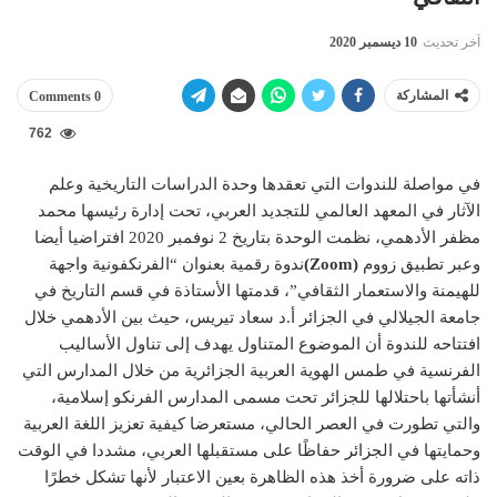
آخر تحديث
10 ديسمبر 2020
المشاركة
0 Comments
762
في مواصلة للندوات التي تعقدها وحدة الدراسات التاريخية وعلم
الآثار في المعهد العالمي للتجديد العربي، تحت إدارة رئيسها محمد
مظفر الأدهمي، نظمت الوحدة بتاريخ 2 نوفمبر 2020 افتراضيا أيضا
وعبر تطبيق زووم
(Zoom)
ندوة رقمية بعنوان “الفرنكفونية واجهة
للهيمنة والاستعمار الثقافي”، قدمتها الأستاذة في قسم التاريخ في
جامعة الجيلالي في الجزائر أ.د سعاد تيريس، حيث بين الأدهمي خلال
افتتاحه للندوة أن الموضوع المتناول يهدف إلى تناول الأساليب
الفرنسية في طمس الهوية العربية الجزائرية من خلال المدارس التي
أنشأتها باحتلالها للجزائر تحت مسمى المدارس الفرنكو إسلامية،
والتي تطورت في العصر الحالي، مستعرضا كيفية تعزيز اللغة العربية
وحمايتها في الجزائر حفاظًا على مستقبلها العربي، مشددا في الوقت
ذاته على ضرورة أخذ هذه الظاهرة بعين الاعتبار لأنها تشكل خطرًا