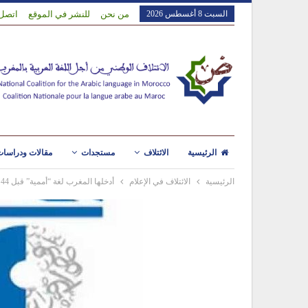
السبت 8 أغسطس 2026
من نحن
للنشر في الموقع
اتصل 
الرئيسية
الائتلاف
مستجدات
مقالات ودراسا
الرئيسية
الائتلاف في الإعلام
أدخلها المغرب لغة “أممية” قبل 44 سنة.. “العربية” تعاني في يومها العالمي!