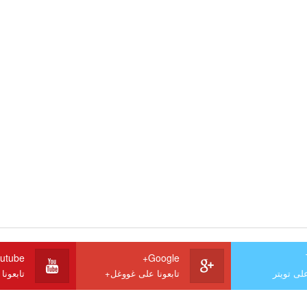
utube
Google+
على تويتر
تابعونا على غووغل+
تابعونا