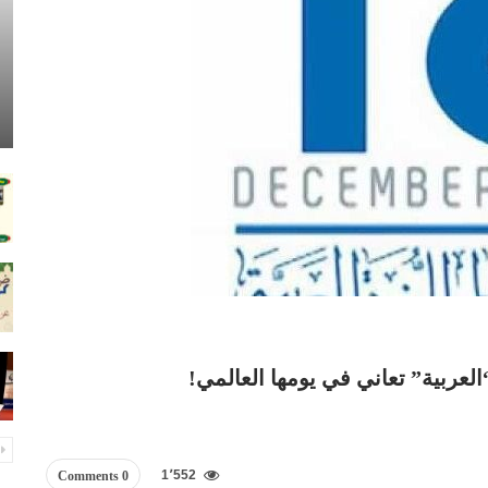
1٬552
0 Comments