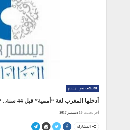
الائتلاف في الإعلام
أدخلها المغرب لغة “أممية” قبل 44 سنة.. “العربية” تعاني في يومها العالمي!
آخر تحديث
19 ديسمبر 2017
المشاركة