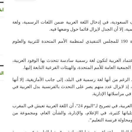
اب
السعودية، في إدخال اللغة العربية ضمن اللغات الرسمية، ولغة
، إلا أن الجدل لايزال قائما حول وضعها فيه.
وكان المغرب، والسعودية قد اقترحا أثناء انعقاد الدورة 190 للمجلس التنفيذي لمنظمة الأمم المتحدة للتربية والعلوم
لليونسكو اعتماد العربية لتكون لغة رسمية سادسة تتحدث بها الوفود العربية،
معية العامة للأمم المتحدة، والهيئات الفرعية التابعة إليها.
الن
رغم من أنها لغة رسمية في البلد، إلى جانب الأمازيغية، إلا أنها
ذ لايزال عدد منهم يصر على التحدث بالفرنسية بدل العربية في
ي مراسلاتها الإدارية.
ويرى فؤاد بوعلي، رئيس الائتلاف الوطني من أجل اللغة العربية، في تصريح لـ”اليوم 24″، أن اللغة العربية تعيش في المغرب
اتها كثيرة، في الإعلام، والإدارة، والشأن العام، ومجموعة من
محاولة فرنسة التعليم”.