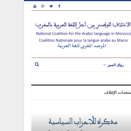
رواق الصور
تجدات الإئتلاف