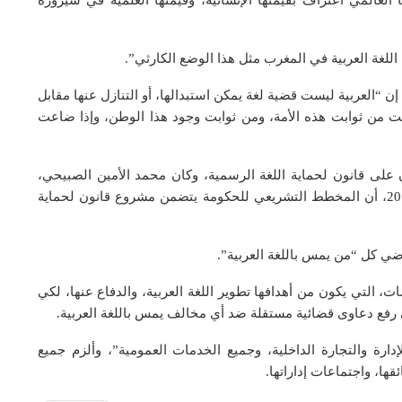
العالمي اعتراف بقيمتها الإنسانية، وقيمتها العلمية في سيرورة
اللغة العربية في المغرب مثل هذا الوضع الكارثي”.
“العربية ليست قضية لغة يمكن استبدالها، أو التنازل عنها مقابل
ت من ثوابت هذه الأمة، ومن ثوابت وجود هذا الوطن، وإذا ضاعت
 على قانون لحماية اللغة الرسمية، وكان محمد الأمين الصبيحي،
وزير الثقافة في حكومة عبد الإله بن كيران، أكد عام 2013، أن المخطط التشريعي للحكومة يتضمن مشروع قانون لحماية
قاضي كل “من يمس باللغة العربية”.
 التي يكون من أهدافها تطوير اللغة العربية، والدفاع عنها، لكي
 رفع دعاوى قضائية مستقلة ضد أي مخالف يمس باللغة العربية.
إدارة والتجارة الداخلية، وجميع الخدمات العمومية”، وألزم جميع
ها، واجتماعات إداراتها.