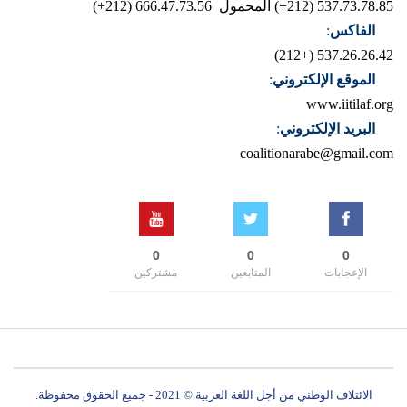
537.73.78.85 (212+)
المحمول 666.47.73.56 (212+)
الفاكس
:
537.26.26.42 (+212)
الموقع الإلكتروني
:
www.iitilaf.org
البريد الإلكتروني
:
coalitionarabe@gmail.com
0
0
0
الإعجابات
المتابعين
مشتركين
الائتلاف الوطني من أجل اللغة العربية © 2021 - جميع الحقوق محفوظة.