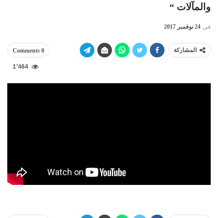
والمآلات “
في
24 نوفمبر 2017
المشاركة
0 Comments
1٬464